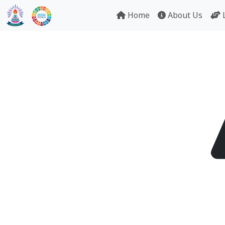
Home
About Us