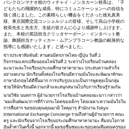
バンクロンマナオ校のウィチャイ・ノンタカーン校長は、「子
どもたちの飛躍的な成長、特にコミュニケーションへの自信を
強く感じました。この素晴らしい機会をくださった徳丸真美
様、東京国際交流コンシェルジュの皆様、そして高山小学校の
校長先生と先生方、生徒の皆さんに心より感謝申し上げます。
また、本校の英語担当クリッタヤーポーン・インタペット教
諭、舞踊担当ナッティカー・ムアンプラコーン教諭の献身的な
指導にも感謝いたします」と述べました。
ข่าวประชาสัมพันธ์: สานต่อมิตรภาพไทย-ญี่ปุ่น วันที่ 2
กิจกรรมแลกเปลี่ยนออนไลน์วันที่ 2 ระหว่างโรงเรียนบ้านคลอง
มะนาวและโรงเรียนประถมศึกษาทาคายามะ ประสบความสำเร็จ
อย่างงดงาม นักเรียนทั้งสองโรงเรียนมีความมั่นใจและพัฒนาทักษะ
ภาษาอังกฤษได้ดีขึ้นมาก การปรับรูปแบบเป็นการพูดคุยเป็นกลุ่ม
ช่วยให้นักเรียนมีความกล้าและสนุกสนานไปกับการเรียนรู้ร่วมกัน
นายวิชัย นนทการ ผู้อำนวยการโรงเรียนบ้านคลองมะนาว กล่าวว่า 
"ผมเห็นพัฒนาการที่ก้าวกระโดดของเด็กๆ โดยเฉพาะความมั่นใจใน
การสื่อสาร ขอขอบคุณคุณมามิ โทคุมารุ สำนักงาน Tokyo 
International Exchange Concierge รวมถึงท่านผู้อำนวยการ คณะ
ครู และนักเรียนจากโรงเรียนประถมศึกษาทาคายามะ ที่มอบโอกาส
อันล้ำค่าในครั้งนี้ นอกจากนี้ ผมขอชื่นชมและขอบคุณทีมคุณครูของ