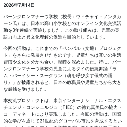
2026年7月14日
バーンクロンマナーウ学校（校長：ウィチャイ・ノンタカ
ーン氏）は、日本の高山小学校とのオンライン文化交流活
動を3年連続で実施しました。この取り組みは、児童の英
語力向上と異文化理解の促進を目的としています。
今回の活動は、これまでの「ペンパル（文通）プロジェク
ト」をさらに発展させたものです。児童たちは互いの生活
習慣や文化を分かち合い、親睦を深めました。特に、バー
ンクロンマナーウ学校の児童によるタイの伝統舞踊「ラ
ム・バーイシー・スークワン（魂を呼び戻す儀式の踊
り）」が披露されると、日本の教職員や児童たちから大き
な感銘を受けました。
本交流プロジェクトは、東京インターナショナル・エクス
チェンジ・コンシェルジュ（TIEC）の徳丸真美氏の協力・
コーディネートにより実現しました。今回の活動は、国際
的な学びを通じて21世紀のグローバル市民を育成するとい