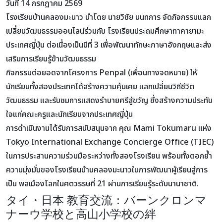
วันที่ 14 กรกฎาคม 2569
โรงเรียนบ้านคลองมะนาว นำโดย นายวิชัย นนทการ จัดกิจกรรมแลก
เปลี่ยนวัฒนธรรมออนไลน์ร่วมกับ โรงเรียนประถมศึกษาทาคายามะ
ประเทศญี่ปุ่น ต่อเนื่องเป็นปีที่ 3 เพื่อพัฒนาทักษะภาษาอังกฤษและส่ง
เสริมการเรียนรู้ข้ามวัฒนธรรม
กิจกรรมต่อยอดจากโครงการ Penpal (เพื่อนทางจดหมาย) ให้
นักเรียนทั้งสองประเทศได้สร้างความคุ้นเคย แลกเปลี่ยนวิถีชีวิต
วัฒนธรรม และรับชมการแสดงรำบายศรีสู่ขวัญ ซึ่งสร้างความประทับ
ใจแก่คณะครูและนักเรียนจากประเทศญี่ปุ่น
การดำเนินงานได้รับการสนับสนุนจาก คุณ Mami Tokumaru แห่ง
Tokyo International Exchange Concierge Office (TIEC)
ในการประสานความร่วมมือระหว่างทั้งสองโรงเรียน พร้อมทั้งตอกย้ำ
ความมุ่งมั่นของโรงเรียนบ้านคลองมะนาวในการพัฒนาผู้เรียนสู่การ
เป็น พลเมืองโลกในศตวรรษที่ 21 ผ่านการเรียนรู้ระดับนานาชาติ.
タイ・日本 教育交流：バーンクロンマ
ナーウ学校と高山小学校の絆