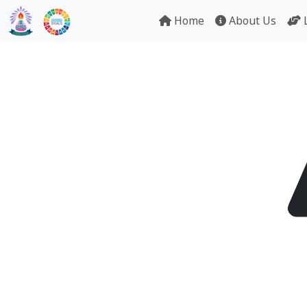
Home
About Us