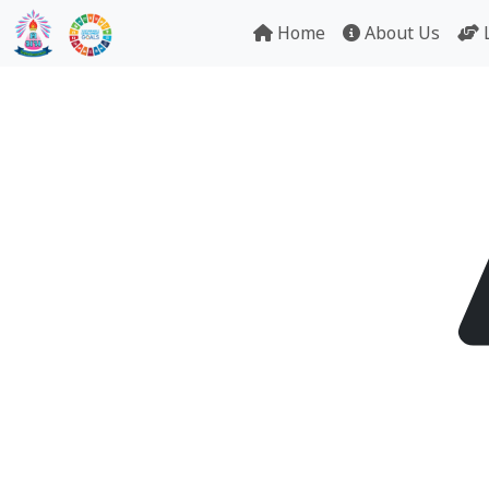
Home
About Us