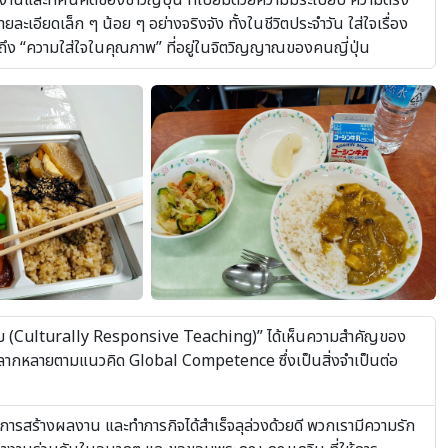
งานและทัศนคติของชาวญี่ปุ่น ที่เปี่ยมด้วยความมีระเบียบ ความตรง
อียดเล็ก ๆ น้อย ๆ อย่างจริงจัง ทั้งในชีวิตประจำวัน ใส่ใจเรื่อง
ึง “ความใส่ใจในคุณภาพ” ที่อยู่ในจิตวิญญาณของคนญี่ปุ่น
ธรรม (Culturally Responsive Teaching)” ได้เห็นความสำคัญของ
หลากหลายตามแนวคิด Global Competence ซึ่งเป็นสิ่งจำเป็นต่อ
รสร้างผลงาน และทำภารกิจได้สำเร็จลุล่วงด้วยดี พวกเรามีความรัก