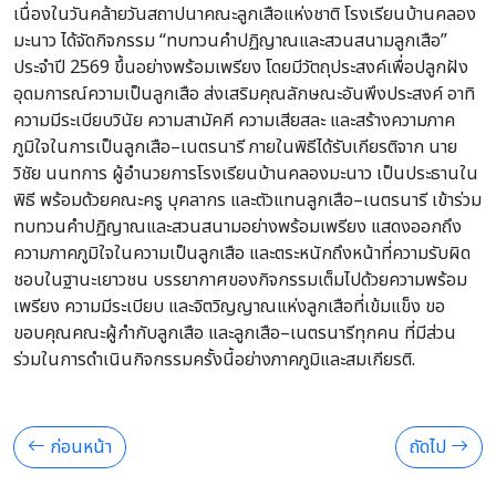
เนื่องในวันคล้ายวันสถาปนาคณะลูกเสือแห่งชาติ โรงเรียนบ้านคลอง
มะนาว ได้จัดกิจกรรม “ทบทวนคำปฏิญาณและสวนสนามลูกเสือ”
ประจำปี 2569 ขึ้นอย่างพร้อมเพรียง โดยมีวัตถุประสงค์เพื่อปลูกฝัง
อุดมการณ์ความเป็นลูกเสือ ส่งเสริมคุณลักษณะอันพึงประสงค์ อาทิ
ความมีระเบียบวินัย ความสามัคคี ความเสียสละ และสร้างความภาค
ภูมิใจในการเป็นลูกเสือ–เนตรนารี ภายในพิธีได้รับเกียรติจาก นาย
วิชัย นนทการ ผู้อำนวยการโรงเรียนบ้านคลองมะนาว เป็นประธานใน
พิธี พร้อมด้วยคณะครู บุคลากร และตัวแทนลูกเสือ–เนตรนารี เข้าร่วม
ทบทวนคำปฏิญาณและสวนสนามอย่างพร้อมเพรียง แสดงออกถึง
ความภาคภูมิใจในความเป็นลูกเสือ และตระหนักถึงหน้าที่ความรับผิด
ชอบในฐานะเยาวชน บรรยากาศของกิจกรรมเต็มไปด้วยความพร้อม
เพรียง ความมีระเบียบ และจิตวิญญาณแห่งลูกเสือที่เข้มแข็ง ขอ
ขอบคุณคณะผู้กำกับลูกเสือ และลูกเสือ–เนตรนารีทุกคน ที่มีส่วน
ร่วมในการดำเนินกิจกรรมครั้งนี้อย่างภาคภูมิและสมเกียรติ.
ก่อนหน้า
ถัดไป