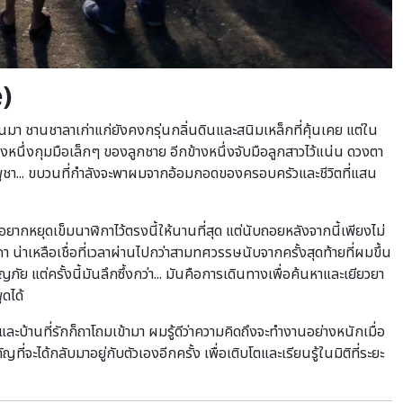
)
า ชานชาลาเก่าแก่ยังคงกรุ่นกลิ่นดินและสนิมเหล็กที่คุ้นเคย แต่ใน
้างหนึ่งกุมมือเล็กๆ ของลูกชาย อีกข้างหนึ่งจับมือลูกสาวไว้แน่น ดวงตา
ชา... ขบวนที่กำลังจะพาผมจากอ้อมกอดของครอบครัวและชีวิตที่แสน
อยากหยุดเข็มนาฬิกาไว้ตรงนี้ให้นานที่สุด แต่นับถอยหลังจากนี้เพียงไม่
กา น่าเหลือเชื่อที่เวลาผ่านไปกว่าสามทศวรรษนับจากครั้งสุดท้ายที่ผมขึ้น
 แต่ครั้งนี้มันลึกซึ้งกว่า... มันคือการเดินทางเพื่อค้นหาและเยียวยา
ูดได้
้านที่รักก็ถาโถมเข้ามา ผมรู้ดีว่าความคิดถึงจะทำงานอย่างหนักเมื่อ
ี่จะได้กลับมาอยู่กับตัวเองอีกครั้ง เพื่อเติบโตและเรียนรู้ในมิติที่ระยะ