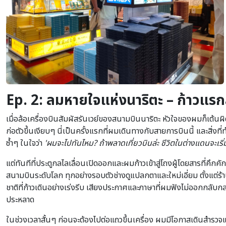
Ep. 2: ลมหายใจแห่งนาริตะ – ก้าวแรกส
เมื่อล้อเครื่องบินสัมผัสรันเวย์ของสนามบินนาริตะ หัวใจของผมก็เต้นผิ
ก่อตัวขึ้นเงียบๆ นี่เป็นครั้งแรกที่ผมเดินทางกับสายการบินนี้ และสิ่งที
ซ้ำๆ ในใจว่า
'ผมจะไปทันไหม? ถ้าพลาดเที่ยวบินล่ะ ชีวิตในต่างแดนจะเร
แต่ทันทีที่ประตูกลไลเลื่อนเปิดออกและผมก้าวเข้าสู่โถงผู้โดยสารที่
สนามบินระดับโลก ทุกอย่างรอบตัวช่างดูแปลกตาและใหม่เอี่ยม ตั้งแต่ร
ชาติที่ก้าวเดินอย่างเร่งรีบ เสียงประกาศและภาษาที่ผมฟังไม่ออกกลับกล
ประหลาด
ในช่วงเวลาสั้นๆ ก่อนจะต้องไปต่อแถวขึ้นเครื่อง ผมมีโอกาสเดินสำรวจแ