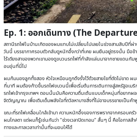
Ep. 1: ออกเดินทาง (The Departure
สถานีรถไฟในบ้านเกิดของผมแทบไม่เปลี่ยนไปเลยในช่วงสามสิบปีที่ผ่านม
วันนี้ บรรยากาศรอบตัวกลับดูหนักอึ้งกว่าที่เคย ผมยืนอยู่ตรงนั้น มือข
ไร้เดียงสาของพวกเขามองดูขบวนรถไฟที่กำลังแล่นมาจากชายแดนกัมพู
อบอุ่นที่นี่ไป
ผมก้มมองลูกทั้งสอง หัวใจเหมือนถูกดึงรั้งไว้ด้วยสายใยที่ตัดไม่ขาด ผม
กี่นาที ผมต้องก้าวขึ้นรถไฟขบวนนี้เพื่อเริ่มต้นการเดินทางสู่สหรัฐอเมริ
รถไฟเข้ากรุงเทพฯ ตอนนั้นมันคือความตื่นเต้นแบบเด็กหนุ่มที่อยากผจญภัย
จิตวิญญาณ เพื่อเติมเต็มพลังใจที่ถวิลหาบางสิ่งที่ไม่อาจบรรยายเป็นคำพ
ขณะที่รถไฟเคลื่อนใกล้เข้ามา ความหนักอึ้งของการพรากจากครอบครัวและบ
ผมไกลตา แต่ผมก็รู้เช่นกันว่า "ช่วงเวลาปิดเทอม" สั้นๆ นี้ คือโอกาสสำคัญท
ทางและกาลเวลาเท่านั้นที่จะมอบให้ได้