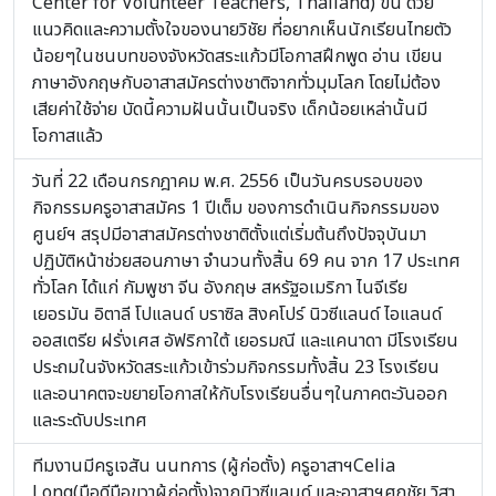
Center for Volunteer Teachers, Thailand) ขึ้น ด้วย
แนวคิดและความตั้งใจของนายวิชัย ที่อยากเห็นนักเรียนไทยตัว
น้อยๆในชนบทของจังหวัดสระแก้วมีโอกาสฝึกพูด อ่าน เขียน
ภาษาอังกฤษกับอาสาสมัครต่างชาติจากทั่วมุมโลก โดยไม่ต้อง
เสียค่าใช้จ่าย บัดนี้ความฝันนั้นเป็นจริง เด็กน้อยเหล่านั้นมี
โอกาสแล้ว
วันที่ 22 เดือนกรกฎาคม พ.ศ. 2556 เป็นวันครบรอบของ
กิจกรรมครูอาสาสมัคร 1 ปีเต็ม ของการดำเนินกิจกรรมของ
ศูนย์ฯ สรุปมีอาสาสมัครต่างชาติตั้งแต่เริ่มต้นถึงปัจจุบันมา
ปฏิบัติหน้าช่วยสอนภาษา จำนวนทั้งสิ้น 69 คน จาก 17 ประเทศ
ทั่วโลก ได้แก่ กัมพูชา จีน อังกฤษ สหรัฐอเมริกา ไนจีเรีย
เยอรมัน อิตาลี โปแลนด์ บราซิล สิงคโปร์ นิวซีแลนด์ ไอแลนด์
ออสเตรีย ฝรั่งเศส อัฟริกาใต้ เยอรมณี และแคนาดา มีโรงเรียน
ประถมในจังหวัดสระแก้วเข้าร่วมกิจกรรมทั้งสิ้น 23 โรงเรียน
และอนาคตจะขยายโอกาสให้กับโรงเรียนอื่นๆในภาคตะวันออก
และระดับประเทศ
ทีมงานมีครูเจสัน นนทการ (ผู้ก่อตั้ง) ครูอาสาฯCelia
Long(มือดีมือขวาผู้ก่อตั้ง)จากนิวซีแลนด์ และอาสาฯศุภชัย วิสา