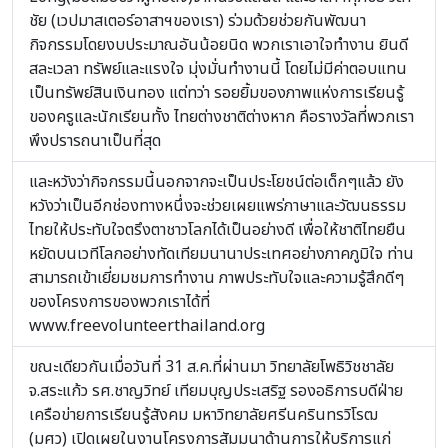
ชัย (เวปมาสเตอร์อาสาฯของเรา) ร่วมด้วยช่วยกันพัฒนา
กิจกรรมโดยงบประมาณอันน้อยนิด พวกเราเอาใจทำงาน ยินดี
สละเวลา ทรัพย์และแรงใจ มุ่งมั่นทำงานนี้ โดยไม่มีค่าตอบแทน
เป็นทรัพย์สินเงินทอง แต่ทว่า รอยยิ้มของภาพแห่งการเรียนรู้
ของครูและนักเรียนทั้ง ไทยต่างชาติต่างหาก คือรางวัลที่พวกเรา
พึงปรารถนาเป็นที่สุด
และหวังว่ากิจกรรมนี้นอกจากจะเป็นประโยชน์ต่อเด็กๆแล้ว ยัง
หวังว่าเป็นอีกช่องทางหนึ่งจะช่วยเผยแพร่ภาษาและวัฒนธรรม
ไทยให้ประทับใจตรึงตาชาวโลกได้เป็นอย่างดี เพื่อให้ชาติไทยยืน
หยัดบนเวทีโลกอย่างทัดเทียมนานาประเทศอย่างภาคภูมิใจ ท่าน
สามารถเข้าเยี่ยมชมการทำงาน ภาพประทับใจและความรู้สึกดีๆ
ของโครงการของพวกเราได้ที่
www.freevolunteerthailand.org
ขณะเดียวกันเมื่อวันที่ 31 ส.ค.ที่ผ่านมา วิทยาลัยโพธิวิชชาลัย
จ.สระแก้ว รศ.ชาญวิทย์ เทียมบุญประเสริฐ รองอธิการบดีฝ่าย
เครือข่ายการเรียนรู้สังคม มหาวิทยาลัยศรีนครินทรวิโรฒ
(มศว) เปิดเผยในงานโครงการสัมมนาด้านการให้บริการแก่