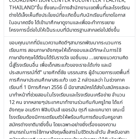
COORDINATIION CENTER VOLUNTEER TEACHER,
THAILAND”ขึ้น ซึ่งขณะนี้ทางสำนักงานเขตพื้นที่และโรงเรียน
ต่างได้เล็งเห็นถึงประโยชน์ที่จะเกิดขึ้นกับนักเรียนที่ขาดโอกาส
ในอนาคตจึง ได้เข้ามาศึกษาดูงานและเพื่อจะทำการขยาย
โครงการนี้ต่อไปให้เป็นระบบที่มีมาตรฐานสากลต่อไปยิ่งขึ้น
ขอบคุณมากที่มีแนวความคิดดีๆสามารถพัฒนากระบวนการ
เรียนการ สอนภาษาอังกฤษให้เด็กชอบและมีทักษะในการใช้
ภาษาอังกฤษได้ดีจนได้รับรางวัล ขอชื่นชม ….ขยายแนวความคิด
นี้สู่โรงเรียนอื่น เพื่อเด็กสระแก้วของเราจะได้เก่ง และมี
ประสบการณ์ที่ดี” นายศักดิ์ชัย บรรณสาร ผู้อำนวยการเขตพื้นที่
การศึกษาประถมศึกษาสระแก้ว เขต 2 กล่าวและว่า ในช่วงภาค
เรียนที่ 1 ปีการศึกษา 2556 นี้ มีอาสาสมัครได้ส่งใบสมัครและจะ
มาทำหน้าที่ช่วยสอนในโรงเรียนและโรงเรียนเครือข่าย จำนวน
12 คน จากหลายๆประเทศมาทำงานร่วมกันกับครูไทย ได้แก่
อังกฤษ อเมริกา ฟิลิบปินส์ เยอรมัน ตุรกี และแคนาดา ขณะนี้
โรงเรียนต้องมีการเตรียมตัวให้พร้อมกับการต้อนรับครูอาสา
สมัครต่างชาติมายิ่งขึ้น โดยเฉพาะอย่างยิ่งเรื่องของความ
สามารถในการใช้ภาษาอังฤษสื่อสารในชีวิตประจำวัน สำหรับอาสา