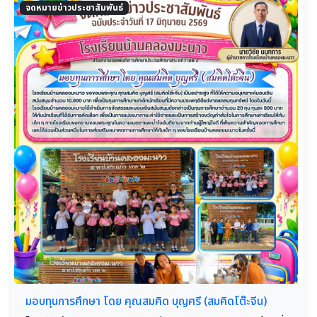
จดหมายข่าวประชาสัมพันธ์
มอบทุนการศึกษา โดย คุณสมคิด บุญศรี (สมคิดโต๊ะจีน)