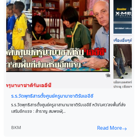
ร.ร.วัดพุทธิสารตั้งศูนย์ครูนานาชาติรับเออีซี
ร.ร.วัดพุทธิสารตั้งศูนย์ครูอาสานานาชาติรับเออีซี หวัง’มศว’ลงพื้นที่ส่ง
เสริมอีกแรง : สำราญ สมพงษ์(...
BKM
Read More