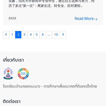
雷媛，汕头大学新闻学专业学生，通过自主选择与努力，经
历了多次“第一次”：离家生活、转专业、应对课程...
BKM
Read More
1
2
3
4
5
6
...
10
เกี่ยวกับเรา
โรงเรียนบ้านคลองมะนาว - การศึกษาเพื่ออนาคตที่ดีของเด็กไทย
ติดต่อเรา