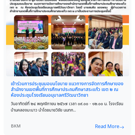
เข้าร่วมการประชุมมอบนโยบาย แนวทางการจัดการศึกษาของ
สำนักงานเขตพื้นที่การศึกษาประถมศึกษาสระแก้ว เขต ๒ ณ
ห้องประชุมโรงเรียนอนุบาลศรีวัฒนาวิทยา
วันอาทิตย์ที่ ๒๔ พฤศจิกายน ๒๕๖๗ เวลา ๐๙.๐๐ - ๑๒.๐๐ น. โรงเรียน
บ้านคลองมะนาว นำโดยนายวิชัย นนทก...
BKM
Read More